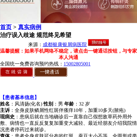
首页
>
真实病例
治疗误入歧途 规范终见希望
来源：
成都银康银屑病医院
温馨提醒：如果手机网络不稳定，请点击一键通话按钮，与专家
本人沟通
全国统一免费咨询预约热线：
15002805001
【患者基本信息】
姓名
：风清扬(化名)
性别
：男
年龄
：32 岁
主诉
：全身皮肤鳞屑性红斑伴瘙痒10年，加重10多天(脓疱)
现病史
：患病后就在当地确诊后一直靠自己假想敌草药外用外
敷、病情也一直反反复复加重变大减轻、最近经朋友介绍我院情
况患者停药过来就诊。
查体
：患者全身皮肤可分布的红斑，蚕豆大小不等，全圆形或类