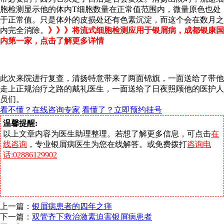
胞检测显示他的体内T细胞数量在正常值范围内，微量原色也处
于正常值。只是体外的皮损处还有色素沉淀，而这个会在数月之
内完全消除。
》》》将流式细胞检测应用于银屑病，成都银康国
内第一家，点击了解更多详情
此次来院进行复查，清扬特意带来了两面锦旗，一面送给了带他
走上正规治疗之路的戴礼医生，一面送给了日夜照顾他的医护人
员们。
看不懂？在线咨询专家
看懂了？立即预约挂号
温馨提醒:
以上文章内容为医生助理整理。若想了解更多信息，可点击
在
线咨询
，专业银屑病医生为您在线解答。或免费拨打
咨询电
话:02886129902
上一篇：
银屑病患者的四年之痒
下一篇：
双管齐下救治激素迫害银屑病患者