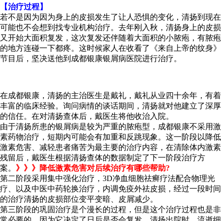
【治疗过程】
若不是因为因为身上的皮损发生了让人恐惧的变化，清扬到现在
可能也不会想到找专业机构治疗。去年刚入秋，清扬身上的皮损
又开始大面积复发，这次复发还伴随着大面积的小脓疱，有脓疱
的地方连碰一下都疼。这时候家人在收看了《来自上帝的纹身》
节目后，坚决送他到成都银康银屑病医院进行治疗。
在成都银康，清扬的主治医生是戴礼，戴礼从业四十余年，有着
丰富的临床经验。询问病情的谈话期间，清扬就对他建立了深厚
的信任。在对清扬查体后，戴医生将他收治入院。
由于清扬所患的银屑病是较为严重的脓疱型，成都银康不采用激
素药物治疗，短期内可能会有加重和反跳现象。这一阶段以降低
激素危害、减轻患者痛苦为最主要的治疗内容，在清除体内激素
残留后，戴医生根据清扬查体的数据制定了下一阶段治疗方
案。
》》》降低激素危害对后续治疗有哪些帮助?
第二阶段采用集中强化治疗，3D净血细胞祛癣疗法配合物理光
疗、以及中医中药轮换治疗，内调免疫外祛皮损，经过一段时间
的治疗清扬的皮损部位变平变暗、皮屑减少。
第三阶段的巩固治疗是个漫长的过程，但是这个治疗过程也是非
常必要的，因为它决定了日后是否会复发。清扬出院时，流逝细