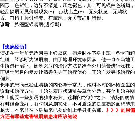
圆形，色鲜红，边界不清楚，压之褪色，其上可见银白色鳞屑，
轻刮鳞屑可见薄膜现象(+)、点状出血(+)，无束状发、无沟状
舌、有指甲顶针样变、有脓疱，无关节红肿畸形。
诊断
：脓疱型银屑病(进行期)
【患病经历】
清扬在十年前无诱因患上银屑病，初发时在下身出现一些大面积
红斑，经诊断为银屑病。由于地理环境等因素，他一直在当地卫
生所进行治疗。诊所采取的治疗方法是给予外用药膏进行涂抹，
而经年累月的复发让清扬失去了治疗信心，开始自发寻找治疗的
偏方。
长年的患病已经让清扬的内心异于常人，他时不时的怀疑医生的
诊断和治疗方法，开始对着症状胡乱买草药外敷，甚至开始在网
络上购买一些所谓的独家秘方。这样的“治疗”之下，清扬的病情
有时候会变好，有时候急剧恶化，不可避免的是皮损的面积越来
越大，本来只在下身后来已蔓延到上半身和头部。
》》》乱用偏
方还有哪些危害银屑病患者应该知晓